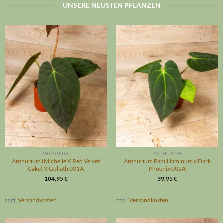
UNSERE NEUSTEN PFLANZEN
ANTHURIEN
ANTHURIEN
Anthurium (Michelle X Red Velvet
Anthurium Papillilaminum x Dark
Cake) X Goliath 001A
Phoenix 002A
104,95
€
39,95
€
zzgl.
Versandkosten
zzgl.
Versandkosten