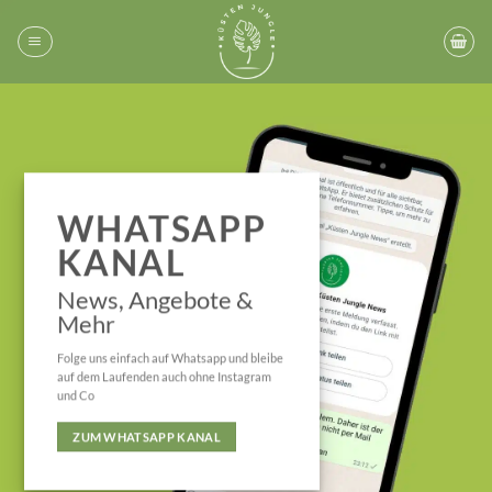
Zum
Inhalt
springen
WHATSAPP
KANAL
News, Angebote &
Mehr
Folge uns einfach auf Whatsapp und bleibe
auf dem Laufenden auch ohne Instagram
und Co
ZUM WHATSAPP KANAL