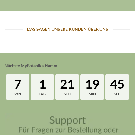
DAS SAGEN UNSERE KUNDEN ÜBER UNS
Nächste MyBotanika Hamm
7
1
21
19
44
WN
TAG
STD
MIN
SEC