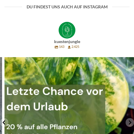
DU FINDEST UNS AUCH AUF INSTAGRAM
kuestenjungle
143
2.425
Letzte Chance vor dem Urlaub 🌿
Nächste Woche
...
11
0