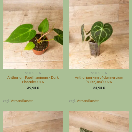
ANTHURIEN
ANTHURIEN
Anthurium Papillilaminum x Dark
Anthurium king of clarinervium
Phoenix 001A
‘sulanjana’ 002A
39,95
€
24,95
€
zzgl.
Versandkosten
zzgl.
Versandkosten