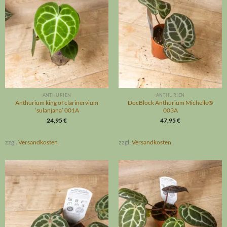
ANTHURIEN
ANTHURIEN
Anthurium king of clarinervium
DocBlock Anthurium Michelle®
‘sulanjana’ 001A
003A
24,95
€
47,95
€
zzgl.
Versandkosten
zzgl.
Versandkosten