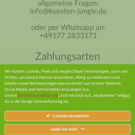
Küsten Jungle Assistent
Online – ich antworte so schnell wie möglich
Wir nutzen Cookies, Pixel und vergleichbare Technologien, auch von
Dritten, um unsere Dienste anzubieten, stetig zu verbessern und
Inhalte sowie Werbeanzeigen personalisiert auf unserer Website,
Social Media und Partnerseiten anzuzeigen (s.a.
unsere
Datenschutzerklärung
). Erst mit Klick auf „Akzeptieren“ willigst
du in die übrige Datenerfassung ein.
SENDEN
Cookies akzeptieren
Küsten Jungle
Lesen Sie mehr