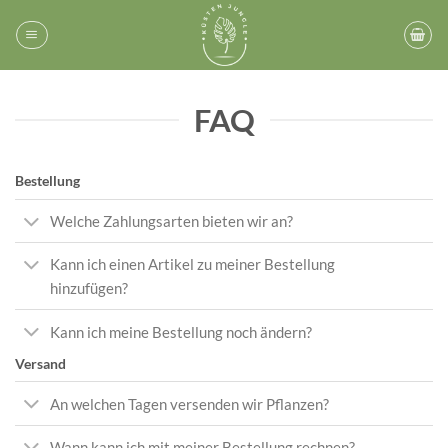
Zum
Inhalt
springen
FAQ
Bestellung
Welche Zahlungsarten bieten wir an?
Kann ich einen Artikel zu meiner Bestellung
hinzufügen?
Kann ich meine Bestellung noch ändern?
Versand
An welchen Tagen versenden wir Pflanzen?
Wann kann ich mit meiner Bestellung rechnen?