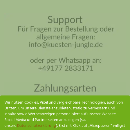
Küsten Jungle Assistent
Online – ich antworte so schnell wie möglich
Wir nutzen Cookies, Pixel und vergleichbare Technologien, auch von
Dritten, um unsere Dienste anzubieten, stetig zu verbessern und
Inhalte sowie Werbeanzeigen personalisiert auf unserer Website,
Social Media und Partnerseiten anzuzeigen (s.a.
unsere
Datenschutzerklärung
). Erst mit Klick auf „Akzeptieren“ willigst