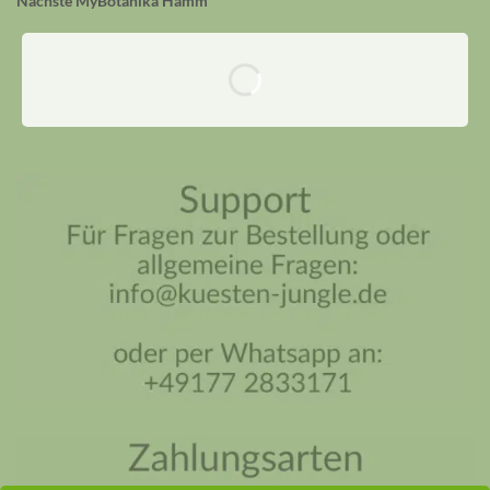
Nächste MyBotanika Hamm
Küsten Jungle Assistent