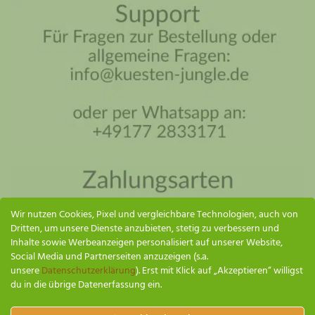
Küsten Jungle Assistent
Online – ich antworte so schnell wie möglich
Wir nutzen Cookies, Pixel und vergleichbare Technologien, auch von
Dritten, um unsere Dienste anzubieten, stetig zu verbessern und
Inhalte sowie Werbeanzeigen personalisiert auf unserer Website,
Social Media und Partnerseiten anzuzeigen (s.a.
unsere
Datenschutzerklärung
). Erst mit Klick auf „Akzeptieren“ willigst
du in die übrige Datenerfassung ein.
SENDEN