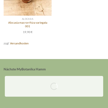
ALOCASIA
Alocasia macrorrhiza variegata
001
19,90
€
zzgl.
Versandkosten
Nächste MyBotanika Hamm