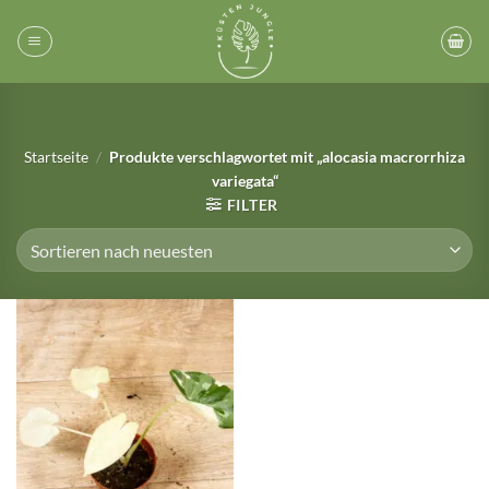
Zum
Inhalt
springen
Startseite
/
Produkte verschlagwortet mit „alocasia macrorrhiza
variegata“
FILTER