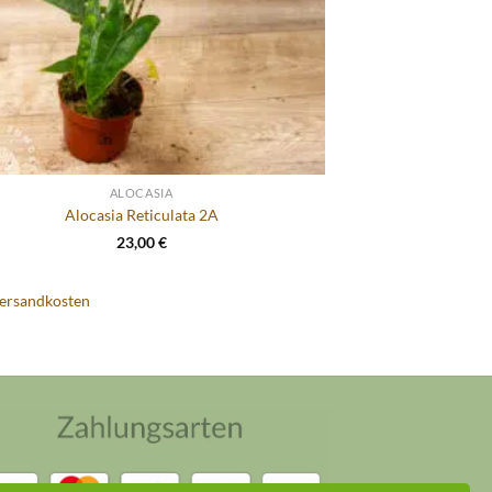
ALOCASIA
Alocasia Reticulata 2A
23,00
€
ersandkosten
Küsten Jungle Assistent
Online – ich antworte so schnell wie möglich