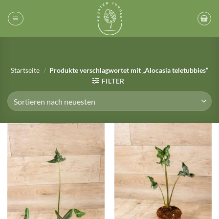
Zum
Inhalt
springen
Startseite
/
Produkte verschlagwortet mit „Alocasia teletubbies“
FILTER