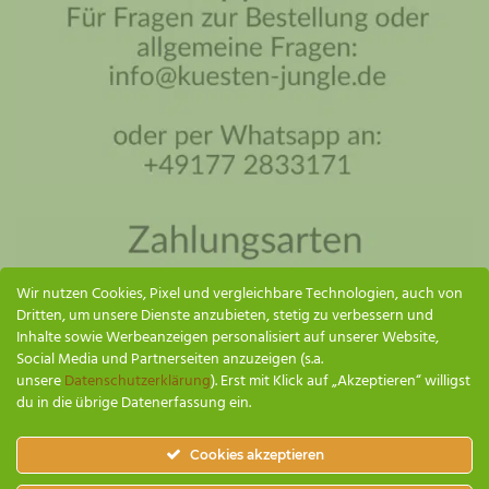
Küsten Jungle Assistent
Online – ich antworte so schnell wie möglich
Wir nutzen Cookies, Pixel und vergleichbare Technologien, auch von
Dritten, um unsere Dienste anzubieten, stetig zu verbessern und
Inhalte sowie Werbeanzeigen personalisiert auf unserer Website,
Social Media und Partnerseiten anzuzeigen (s.a.
unsere
Datenschutzerklärung
). Erst mit Klick auf „Akzeptieren“ willigst
du in die übrige Datenerfassung ein.
SENDEN
Cookies akzeptieren