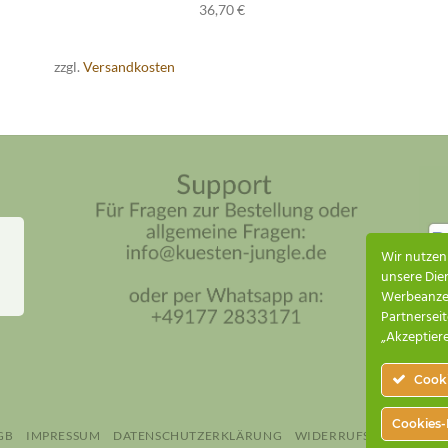
36,70
€
zzgl.
Versandkosten
Wir nutzen
unsere Dien
Werbeanzei
Partnerseit
„Akzeptiere
Cooki
Cookies-
GB
IMPRESSUM
DATENSCHUTZERKLÄRUNG
WIDERRUFSBELEHRUNG