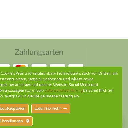
Küsten Jungle Assistent
Online – ich antworte so schnell wie möglich
 Cookies, Pixel und vergleichbare Technologien, auch von Dritten, um
ste anzubieten, stetig zu verbessern und Inhalte sowie
gen personalisiert auf unserer Website, Social Media und
en anzuzeigen (s.a. unsere
Datenschutzerklärung
). Erst mit Klick auf
SENDEN
n“ willigst du in die übrige Datenerfassung ein.
es akzeptieren
Lesen Sie mehr
Küsten Jungle
1
🌿
Einstellungen
VERTRAG WIDERRUFEN