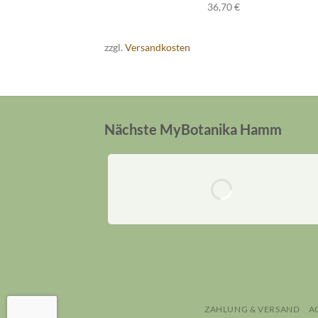
36,70
€
zzgl.
Versandkosten
Nächste MyBotanika Hamm
ZAHLUNG & VERSAND
A