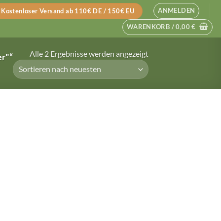
ANMELDEN
Kostenloser Versand ab 110€ DE / 150€ EU
WARENKORB /
0,00
€
Nach
Alle 2 Ergebnisse werden angezeigt
er"“
neuesten
sortiert