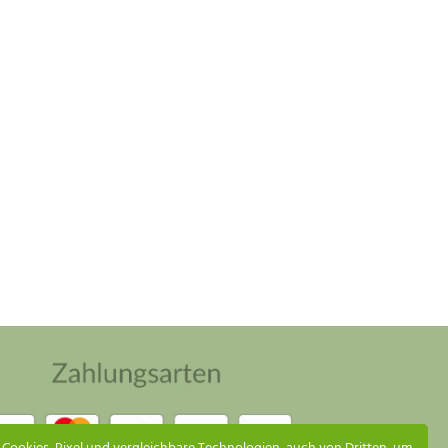
Küsten Jungle Assistent
Online – ich antworte so schnell wie möglich