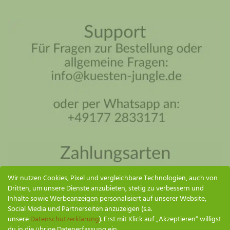
Küsten Jungle Assistent
Online – ich antworte so schnell wie möglich
Wir nutzen Cookies, Pixel und vergleichbare Technologien, auch von
Dritten, um unsere Dienste anzubieten, stetig zu verbessern und
Inhalte sowie Werbeanzeigen personalisiert auf unserer Website,
Social Media und Partnerseiten anzuzeigen (s.a.
unsere
Datenschutzerklärung
). Erst mit Klick auf „Akzeptieren“ willigst
du in die übrige Datenerfassung ein.