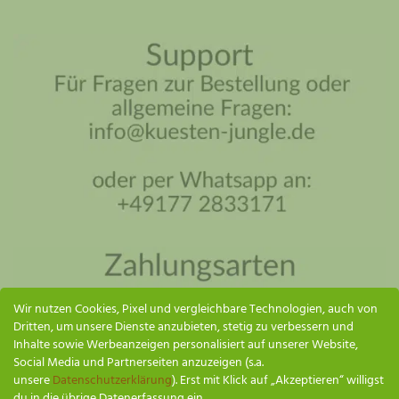
Küsten Jungle Assistent
Online – ich antworte so schnell wie möglich
Wir nutzen Cookies, Pixel und vergleichbare Technologien, auch von
Dritten, um unsere Dienste anzubieten, stetig zu verbessern und
Inhalte sowie Werbeanzeigen personalisiert auf unserer Website,
Social Media und Partnerseiten anzuzeigen (s.a.
unsere
Datenschutzerklärung
). Erst mit Klick auf „Akzeptieren“ willigst
du in die übrige Datenerfassung ein.