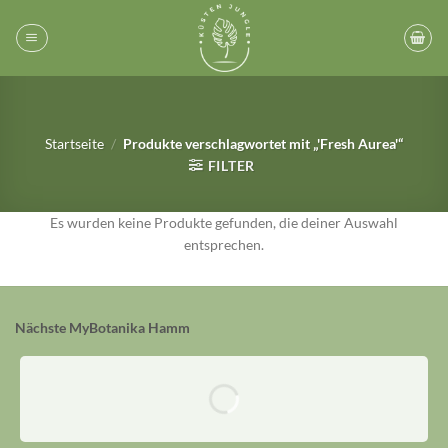
Zum
Inhalt
springen
Startseite
/
Produkte verschlagwortet mit „'Fresh Aurea'“
FILTER
Es wurden keine Produkte gefunden, die deiner Auswahl
entsprechen.
Nächste MyBotanika Hamm