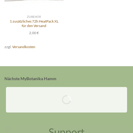
ZUBEHÖR
1 zusätzliches 72h HeatPack XL
für den Versand
2,00
€
zzgl.
Versandkosten
Nächste MyBotanika Hamm