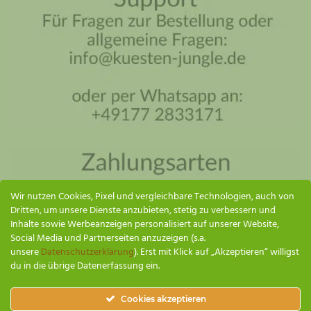
Küsten Jungle Assistent
Online – ich antworte so schnell wie möglich
Wir nutzen Cookies, Pixel und vergleichbare Technologien, auch von
Dritten, um unsere Dienste anzubieten, stetig zu verbessern und
Inhalte sowie Werbeanzeigen personalisiert auf unserer Website,
Social Media und Partnerseiten anzuzeigen (s.a.
unsere
Datenschutzerklärung
). Erst mit Klick auf „Akzeptieren“ willigst
du in die übrige Datenerfassung ein.
SENDEN
Cookies akzeptieren