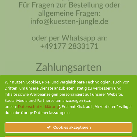
Küsten Jungle Assistent
Online – ich antworte so schnell wie möglich
Wir nutzen Cookies, Pixel und vergleichbare Technologien, auch von
Dritten, um unsere Dienste anzubieten, stetig zu verbessern und
Inhalte sowie Werbeanzeigen personalisiert auf unserer Website,
Social Media und Partnerseiten anzuzeigen (s.a.
unsere
Datenschutzerklärung
). Erst mit Klick auf „Akzeptieren“ willigst
du in die übrige Datenerfassung ein.
SENDEN
Cookies akzeptieren