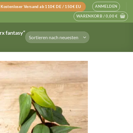
ANMELDEN
Kostenloser Versand ab 110€ DE / 150€ EU
WARENKORB /
0,00
€
rx fantasy“