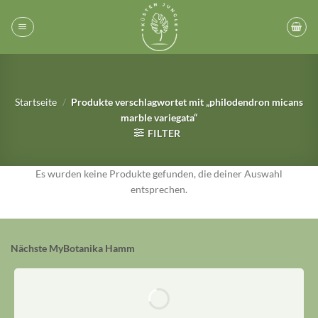
Zum
Inhalt
springen
Startseite
/
Produkte verschlagwortet mit „philodendron micans
marble variegata“
FILTER
Es wurden keine Produkte gefunden, die deiner Auswahl
entsprechen.
Nächste MyBotanika Hamm