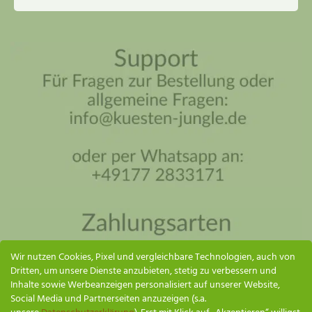
Küsten Jungle Assistent
Online – ich antworte so schnell wie möglich
Wir nutzen Cookies, Pixel und vergleichbare Technologien, auch von
Dritten, um unsere Dienste anzubieten, stetig zu verbessern und
Inhalte sowie Werbeanzeigen personalisiert auf unserer Website,
Social Media und Partnerseiten anzuzeigen (s.a.