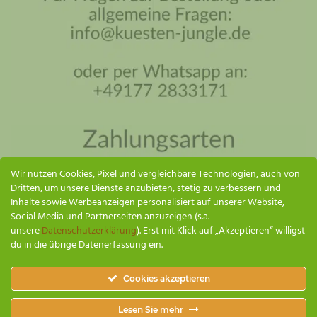
Küsten Jungle Assistent
Online – ich antworte so schnell wie möglich
Wir nutzen Cookies, Pixel und vergleichbare Technologien, auch von
Dritten, um unsere Dienste anzubieten, stetig zu verbessern und
Inhalte sowie Werbeanzeigen personalisiert auf unserer Website,
Social Media und Partnerseiten anzuzeigen (s.a.
unsere
Datenschutzerklärung
). Erst mit Klick auf „Akzeptieren“ willigst
du in die übrige Datenerfassung ein.
SENDEN
Cookies akzeptieren
Küsten Jungle
Lesen Sie mehr