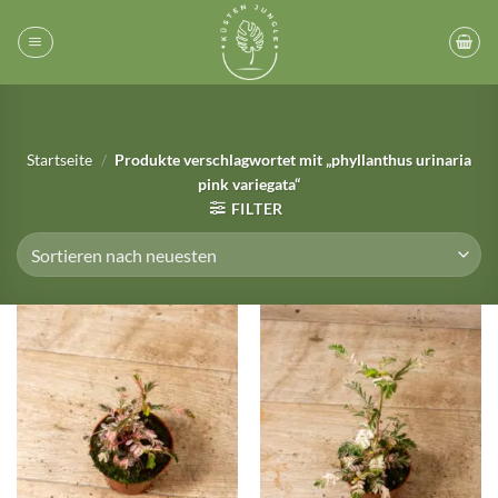
Zum
Inhalt
springen
Startseite
/
Produkte verschlagwortet mit „phyllanthus urinaria
pink variegata“
FILTER