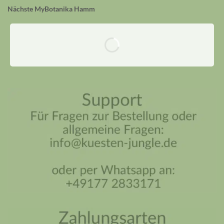
Nächste MyBotanika Hamm