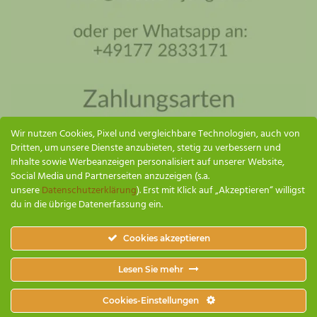
Küsten Jungle Assistent
Online – ich antworte so schnell wie möglich
Wir nutzen Cookies, Pixel und vergleichbare Technologien, auch von
Dritten, um unsere Dienste anzubieten, stetig zu verbessern und
Inhalte sowie Werbeanzeigen personalisiert auf unserer Website,
Social Media und Partnerseiten anzuzeigen (s.a.
unsere
Datenschutzerklärung
). Erst mit Klick auf „Akzeptieren“ willigst
du in die übrige Datenerfassung ein.
SENDEN
Cookies akzeptieren
Küsten Jungle
Lesen Sie mehr
1
🌿
Cookies-Einstellungen
ZAHLUNG & VERSAND
AGB
IMPRESSUM
DATENSCHUTZERKLÄRUNG
WIDERRUFSBELEHRUNG
VERTRAG WIDERRUFEN