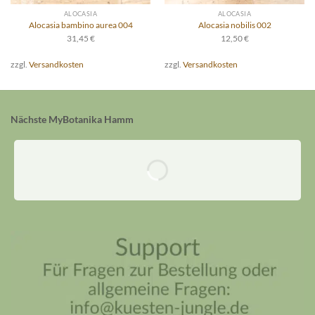
ALOCASIA
ALOCASIA
Alocasia bambino aurea 004
Alocasia nobilis 002
31,45
€
12,50
€
zzgl.
Versandkosten
zzgl.
Versandkosten
Nächste MyBotanika Hamm