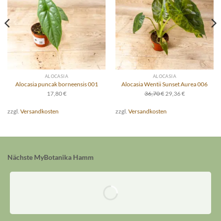
ALOCASIA
ALOCASIA
Alocasia puncak borneensis 001
Alocasia Wentii Sunset Aurea 006
Ursprünglicher
Aktueller
17,80
€
36,70
€
29,36
€
Preis
Preis
war:
ist:
zzgl.
Versandkosten
zzgl.
Versandkosten
36,70 €
29,36 €.
Nächste MyBotanika Hamm