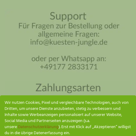
Küsten Jungle Assistent
Online – ich antworte so schnell wie möglich
Wir nutzen Cookies, Pixel und vergleichbare Technologien, auch von
Dritten, um unsere Dienste anzubieten, stetig zu verbessern und
Inhalte sowie Werbeanzeigen personalisiert auf unserer Website,
Social Media und Partnerseiten anzuzeigen (s.a.
unsere
Datenschutzerklärung
). Erst mit Klick auf „Akzeptieren“ willigst
du in die übrige Datenerfassung ein.