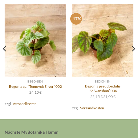
-17%
BEGONIEN
BEGONIEN
Begonia pseudoedulis
Begonia sp. “Temuyuk Silver” 002
‘Shiwanshan’ 006
24,10
€
Ursprünglicher
Aktueller
25,15
€
21,00
€
Preis
Preis
zzgl.
Versandkosten
war:
ist:
zzgl.
Versandkosten
25,15 €
21,00 €.
Nächste MyBotanika Hamm