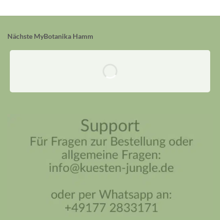
Nächste MyBotanika Hamm