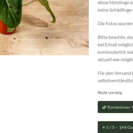
diese Nützlinge a
keine Schädlinge 
Die Fotos wurden
Bitte beachte, da
bei Erhalt möglic
kontinuierlich wä
aktuell wie mögli
Für den Versand 
selbstverständli
Nicht vorrätig
🌿 Kostenloser 
⭐ 5 / 5 – 144 G