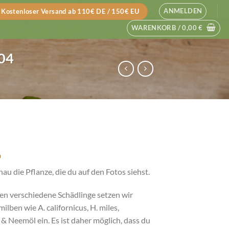
ANMELDEN
Kostenloser Versand ab 110€ DE / 150€ EU
WARENKORB /
0,00
€
004
n
 die Pflanze, die du auf den Fotos siehst.
en verschiedene Schädlinge setzen wir
lben wie A. californicus, H. miles,
 & Neemöl ein. Es ist daher möglich, dass du