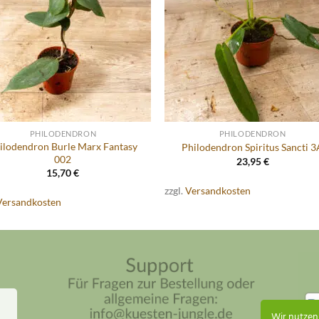
PHILODENDRON
PHILODENDRON
ilodendron Burle Marx Fantasy
Philodendron Spiritus Sancti 3
002
23,95
€
15,70
€
zzgl.
Versandkosten
Versandkosten
Wir nutzen