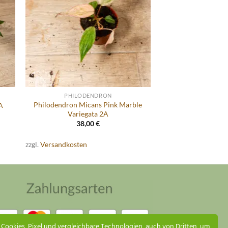
PHILODENDRON
Philodendron Micans Pink Marble
A
Variegata 2A
38,00
€
zzgl.
Versandkosten
Küsten Jungle Assistent
Online – ich antworte so schnell wie möglich
 Cookies, Pixel und vergleichbare Technologien, auch von Dritten, um