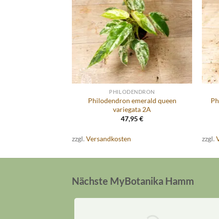
DENDRON
PHILODENDRON
Philodendron emerald queen
Ph
florida ghost 3A
variegata 2A
,95
€
47,95
€
n
zzgl.
Versandkosten
zzgl.
Nächste MyBotanika Hamm