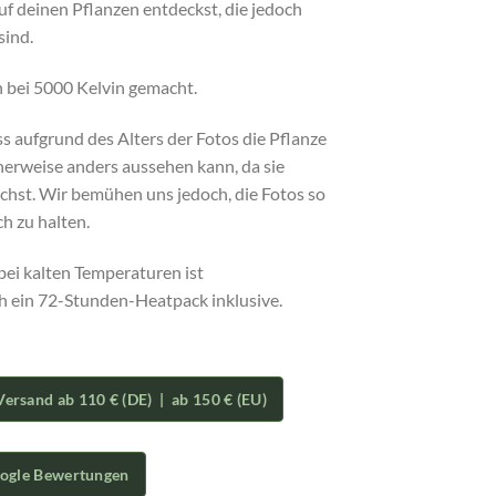
uf deinen Pflanzen entdeckst, die jedoch
sind.
 bei 5000 Kelvin gemacht.
ss aufgrund des Alters der Fotos die Pflanze
herweise anders aussehen kann, da sie
chst. Wir bemühen uns jedoch, die Fotos so
ch zu halten.
bei kalten Temperaturen ist
ch ein 72-Stunden-Heatpack inklusive.
Versand ab 110 € (DE) | ab 150 € (EU)
oogle Bewertungen