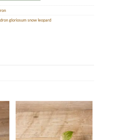
dron
dron gloriosum snow leopard