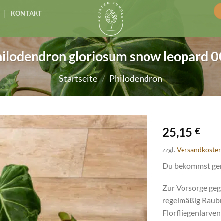
KONTAKT
ilodendron gloriosum snow leopard 
Startseite
/
Philodendron
25,15
€
zzgl.
Versandkoste
Du bekommst genau
Zur Vorsorge geg
regelmäßig Raubmi
Florfliegenlarven