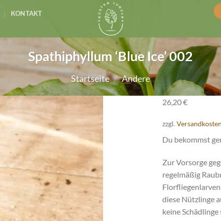
KONTAKT
Spathiphyllum ‘Blue Ice’ 002
Startseite
/
Andere
26,20
€
zzgl.
Versandkoste
Du bekommst genau
Zur Vorsorge geg
regelmäßig Raubmi
Florfliegenlarven
diese Nützlinge a
keine Schädlinge 