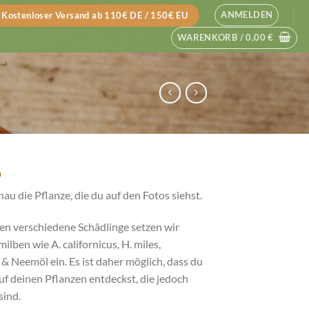
ANMELDEN
Kostenloser Versand ab 110€ DE / 150€ EU
WARENKORB /
0,00
€
n
 die Pflanze, die du auf den Fotos siehst.
en verschiedene Schädlinge setzen wir
lben wie A. californicus, H. miles,
 & Neemöl ein. Es ist daher möglich, dass du
uf deinen Pflanzen entdeckst, die jedoch
sind.