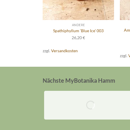
DERE
ANDERE
Amy
pink variegata 004
Spathiphyllum ‘Blue Ice’ 003
,10
€
26,20
€
n
zzgl.
Versandkosten
zzgl.
Nächste MyBotanika Hamm