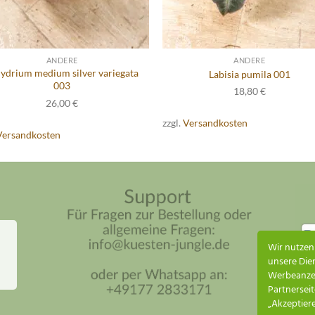
ANDERE
ANDERE
drium medium silver variegata
Labisia pumila 001
003
18,80
€
26,00
€
zzgl.
Versandkosten
Versandkosten
Wir nutzen
unsere Dien
Werbeanzei
Partnerseit
„Akzeptiere