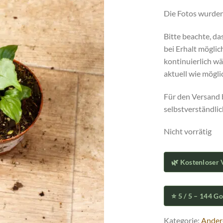
Die Fotos wurden
Bitte beachte, da
bei Erhalt möglic
kontinuierlich wä
aktuell wie mögli
Für den Versand 
selbstverständli
Nicht vorrätig
🌿 Kostenloser 
⭐ 5 / 5 – 144 G
Kategorie:
Ander