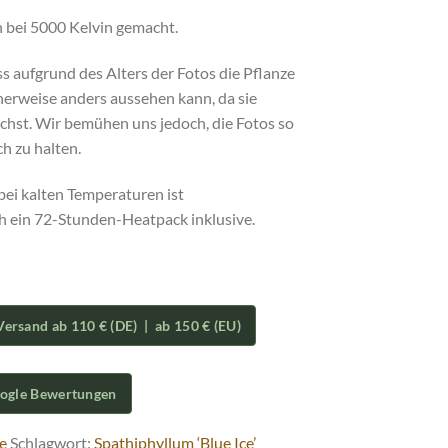
 bei 5000 Kelvin gemacht.
ss aufgrund des Alters der Fotos die Pflanze
herweise anders aussehen kann, da sie
chst. Wir bemühen uns jedoch, die Fotos so
ch zu halten.
bei kalten Temperaturen ist
ch ein 72-Stunden-Heatpack inklusive.
Versand ab 110 € (DE) | ab 150 € (EU)
oogle Bewertungen
e
Schlagwort:
Spathiphyllum ‘Blue Ice’