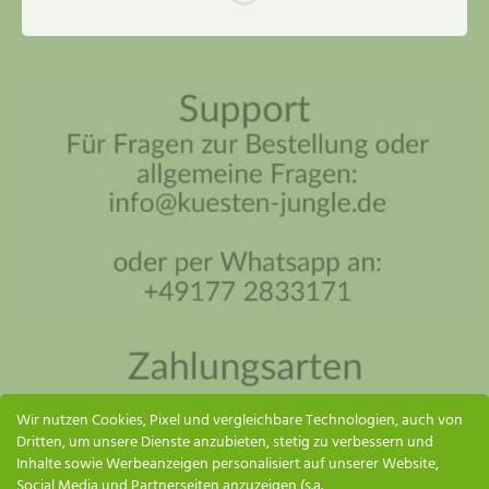
Küsten Jungle Assistent
Online – ich antworte so schnell wie möglich
Wir nutzen Cookies, Pixel und vergleichbare Technologien, auch von
Dritten, um unsere Dienste anzubieten, stetig zu verbessern und
Inhalte sowie Werbeanzeigen personalisiert auf unserer Website,
Social Media und Partnerseiten anzuzeigen (s.a.