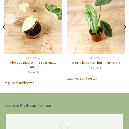
ALOCASIA
ALOCASIA
Alocasia macrorrhiza variegata
Alocasia puncak borneensis 005
001
17,80
€
19,90
€
zzgl.
Versandkosten
zzgl.
Versandkosten
Nächste MyBotanika Hamm